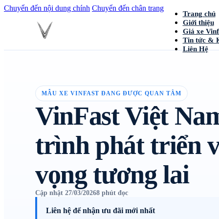
Chuyển đến nội dung chính
Chuyển đến chân trang
Trang chủ
Giới thiệu
Giá xe Vinf
Tin tức & 
Liên Hệ
MẪU XE VINFAST ĐANG ĐƯỢC QUAN TÂM
VinFast Việt Na
trình phát triển v
vọng tương lai
Cập nhật 27/03/2026
8 phút đọc
Liên hệ để nhận ưu đãi mới nhất