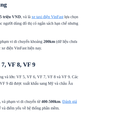
úng
5 triệu VND
, và là
xe taxi điện VinFast
lựa chọn
úc người dùng đô thị có ngân sách hạn chế nhưng
à phạm vi di chuyển khoảng
200km
(dữ liệu chưa
 xe điện VinFast hiện nay.
 7, VF 8, VF 9
ng và lớn: VF 5, VF 6, VF 7, VF 8 và VF 9. Các
và VF 9 đã được xuất khẩu sang Mỹ và châu Âu
, và phạm vi di chuyển từ
400-500km
.
Đánh giá
ế và điểm yếu về hệ thống phần mềm.