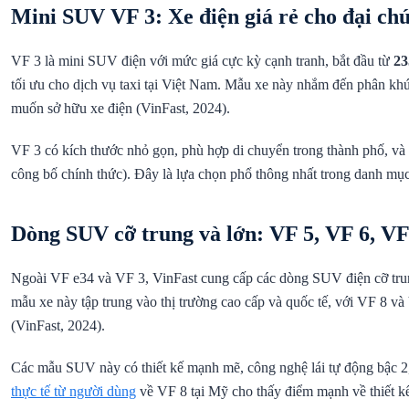
Mini SUV VF 3: Xe điện giá rẻ cho đại ch
VF 3 là mini SUV điện với mức giá cực kỳ cạnh tranh, bắt đầu từ
23
tối ưu cho dịch vụ taxi tại Việt Nam. Mẫu xe này nhắm đến phân kh
muốn sở hữu xe điện (VinFast, 2024).
VF 3 có kích thước nhỏ gọn, phù hợp di chuyển trong thành phố, v
công bố chính thức). Đây là lựa chọn phổ thông nhất trong danh mục
Dòng SUV cỡ trung và lớn: VF 5, VF 6, VF
Ngoài VF e34 và VF 3, VinFast cung cấp các dòng SUV điện cỡ tru
mẫu xe này tập trung vào thị trường cao cấp và quốc tế, với VF 8 
(VinFast, 2024).
Các mẫu SUV này có thiết kế mạnh mẽ, công nghệ lái tự động bậc 2
thực tế từ người dùng
về VF 8 tại Mỹ cho thấy điểm mạnh về thiết k