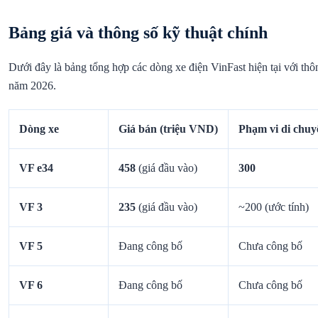
Bảng giá và thông số kỹ thuật chính
Dưới đây là bảng tổng hợp các dòng xe điện VinFast hiện tại với thôn
năm 2026.
Dòng xe
Giá bán (triệu VND)
Phạm vi di chuy
VF e34
458
(giá đầu vào)
300
VF 3
235
(giá đầu vào)
~200 (ước tính)
VF 5
Đang công bố
Chưa công bố
VF 6
Đang công bố
Chưa công bố