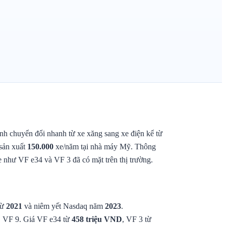
ình chuyển đổi nhanh từ xe xăng sang xe điện kể từ
 sản xuất
150.000
xe/năm tại nhà máy Mỹ. Thông
 như VF e34 và VF 3 đã có mặt trên thị trường.
từ
2021
và niêm yết Nasdaq năm
2023
.
, VF 9. Giá VF e34 từ
458 triệu VND
, VF 3 từ