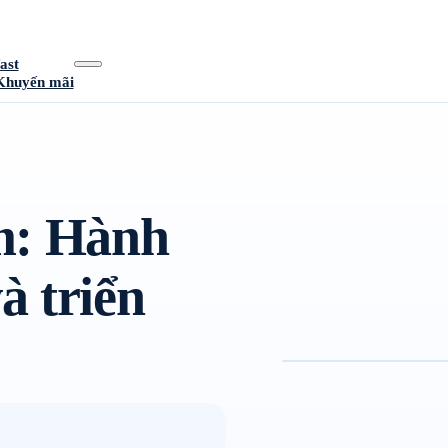
ast
Khuyến mãi
m: Hành
à triển