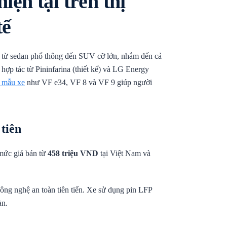
iện tại trên thị
tế
n, từ sedan phổ thông đến SUV cỡ lớn, nhắm đến cả
hợp tác từ Pininfarina (thiết kế) và LG Energy
c mẫu xe
như VF e34, VF 8 và VF 9 giúp người
tiên
 mức giá bán từ
458 triệu VND
tại Việt Nam và
công nghệ an toàn tiên tiến. Xe sử dụng pin LFP
àn.