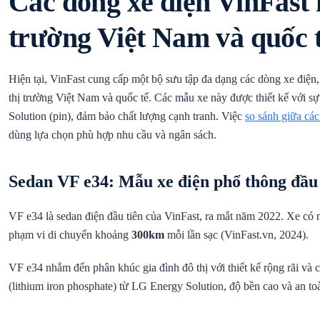
Các dòng xe điện VinFast h
trường Việt Nam và quốc 
Hiện tại, VinFast cung cấp một bộ sưu tập đa dạng các dòng xe điệ
thị trường Việt Nam và quốc tế. Các mẫu xe này được thiết kế với sự 
Solution (pin), đảm bảo chất lượng cạnh tranh. Việc
so sánh giữa cá
dùng lựa chọn phù hợp nhu cầu và ngân sách.
Sedan VF e34: Mẫu xe điện phổ thông đầu 
VF e34 là sedan điện đầu tiên của VinFast, ra mắt năm 2022. Xe có
phạm vi di chuyển khoảng
300km
mỗi lần sạc (VinFast.vn, 2024).
VF e34 nhắm đến phân khúc gia đình đô thị với thiết kế rộng rãi và 
(lithium iron phosphate) từ LG Energy Solution, độ bền cao và an to