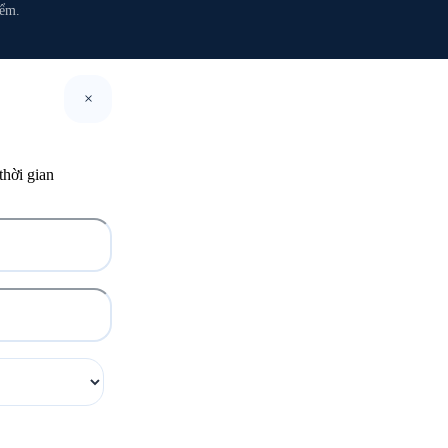
iểm.
×
thời gian