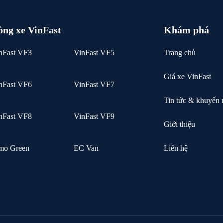
òng xe VinFast
Khám phá
nFast VF3
VinFast VF5
Trang chủ
Giá xe VinFast
nFast VF6
VinFast VF7
Tin tức & khuyến 
nFast VF8
VinFast VF9
Giới thiệu
mo Green
EC Van
Liên hệ