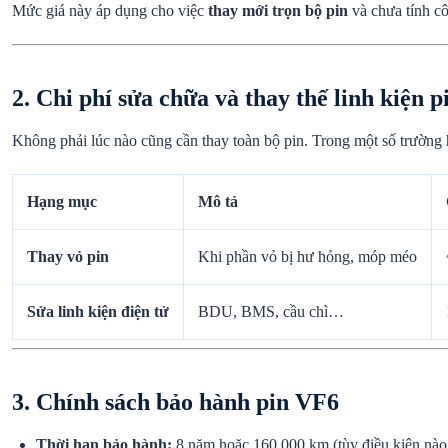
Mức giá này áp dụng cho việc
thay mới trọn bộ pin
và chưa tính cô
2. Chi phí sửa chữa và thay thế linh kiện p
Không phải lúc nào cũng cần thay toàn bộ pin. Trong một số trường h
Hạng mục
Mô tả
Thay vỏ pin
Khi phần vỏ bị hư hỏng, móp méo
Sửa linh kiện điện tử
BDU, BMS, cầu chì…
3. Chính sách bảo hành pin VF6
Thời hạn bảo hành:
8 năm hoặc 160.000 km (tùy điều kiện nào 