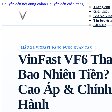
Chuyển đến nội dung chính
Chuyển đến chân trang
Trang chủ
Giới thiệu
Giá xe Vinf
Tin tức & 
Liên Hệ
MẪU XE VINFAST ĐANG ĐƯỢC QUAN TÂM
VinFast VF6 Tha
Bao Nhiêu Tiền? 
Cao Áp & Chính
Hành