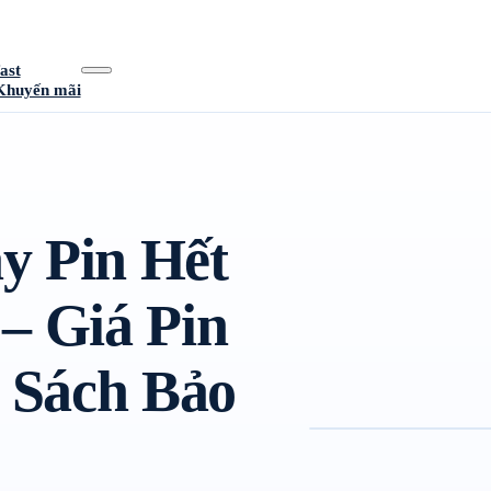
ast
Khuyến mãi
y Pin Hết
– Giá Pin
 Sách Bảo