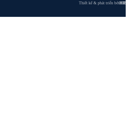
Thiết kế & phát triển bởi
HIB