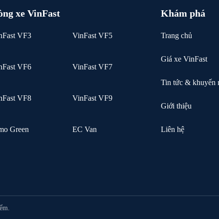
òng xe VinFast
Khám phá
nFast VF3
VinFast VF5
Trang chủ
Giá xe VinFast
nFast VF6
VinFast VF7
Tin tức & khuyến 
nFast VF8
VinFast VF9
Giới thiệu
mo Green
EC Van
Liên hệ
iểm.