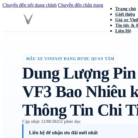
Chuyển đến nội dung chính
Chuyển đến chân trang
Trang chủ
Giới thiệu
Giá xe Vinf
Tin tức & 
Liên Hệ
MẪU XE VINFAST ĐANG ĐƯỢC QUAN TÂM
Dung Lượng Pin 
VF3 Bao Nhiêu
Thông Tin Chi Ti
Cập nhật 12/08/2025
2 phút đọc
Liên hệ để nhận ưu đãi mới nhất