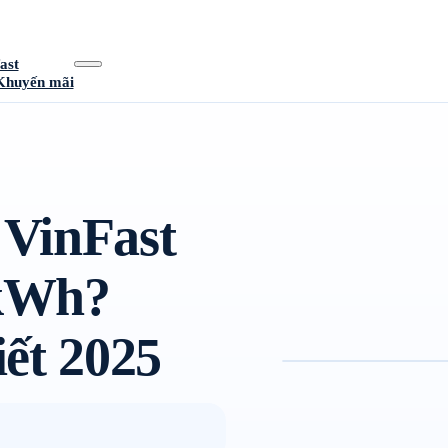
ast
Khuyến mãi
VinFast
 kWh?
ết 2025