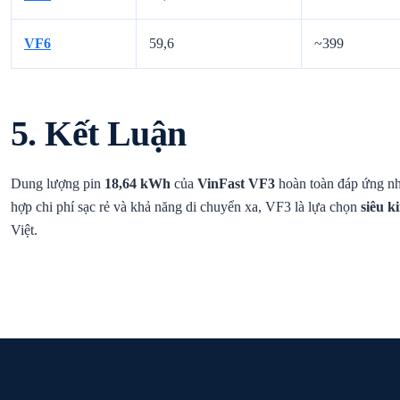
VF6
59,6
~399
5. Kết Luận
Dung lượng pin
18,64 kWh
của
VinFast VF3
hoàn toàn đáp ứng nhu 
hợp chi phí sạc rẻ và khả năng di chuyển xa, VF3 là lựa chọn
siêu k
Việt.