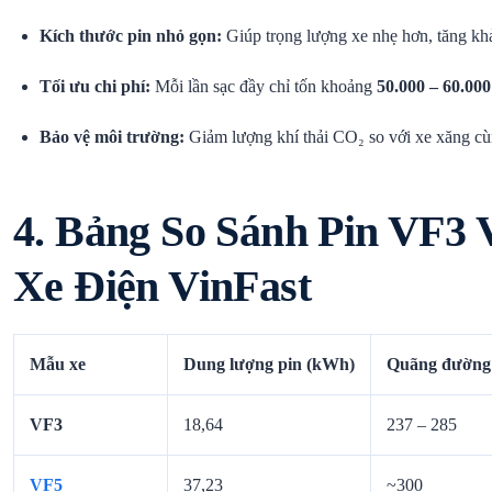
Kích thước pin nhỏ gọn:
Giúp trọng lượng xe nhẹ hơn, tăng khả
Tối ưu chi phí:
Mỗi lần sạc đầy chỉ tốn khoảng
50.000 – 60.0
Bảo vệ môi trường:
Giảm lượng khí thải CO₂ so với xe xăng c
4. Bảng So Sánh Pin VF3 
Xe Điện VinFast
Mẫu xe
Dung lượng pin (kWh)
Quãng đường
VF3
18,64
237 – 285
VF5
37,23
~300