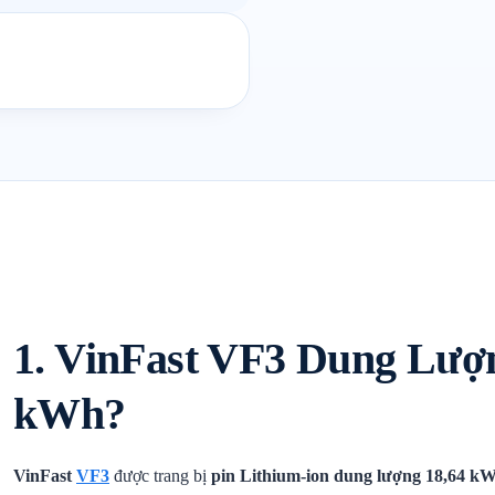
1. VinFast VF3 Dung Lượ
kWh?
VinFast
VF3
được trang bị
pin Lithium-ion dung lượng 18,64 k